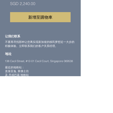
價
SGD 2,240.00
格
新增至購物車
让我们联系
不要再寻找那种让您离实现新加坡的移民梦想近一大步的
积极体验。立即联系我们的客户关系经理。
地址
138 Cecil Street, #12-01 Cecil Court, Singapore 069538
最近的地铁站：
直落亚逸, 莱佛士坊
及 丹戎巴葛 地铁站
这么到达这里
电邮
contact@fcg.com.sg
联系电话
+65 8806 0943