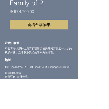
Family of 2
價
SGD 4,700.00
格
新增至購物車
让我们联系
不要再寻找那种让您离实现新加坡的移民梦想近一大步的
积极体验。立即联系我们的客户关系经理。
地址
138 Cecil Street, #12-01 Cecil Court, Singapore 069538
最近的地铁站：
直落亚逸, 莱佛士坊
及 丹戎巴葛 地铁站
这么到达这里
电邮
contact@fcg.com.sg
联系电话